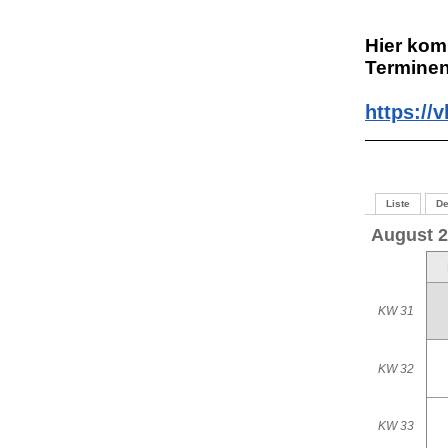
Hier kom
Terminen
https://
Liste
De
August 
KW 31
KW 32
KW 33