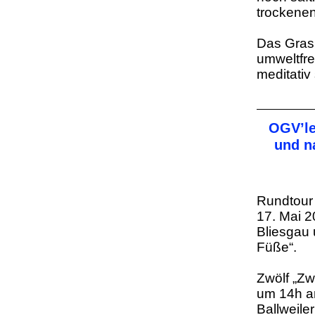
trockene
Das Gras
umweltfre
meditativ
OGV’le
und n
Rundtour 
17. Mai 2
Bliesgau 
Füße“.
Zwölf „Zw
um 14h a
Ballweile