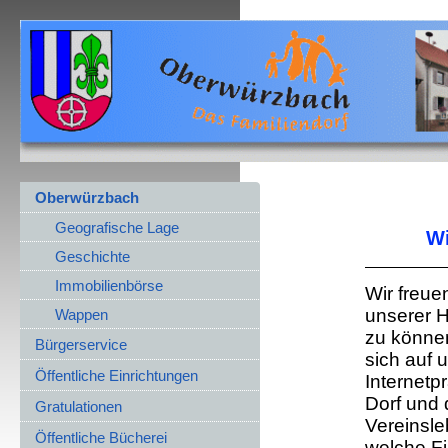
Oberwürzbach
Geografische Lage
Wi
Geschichte
Immobilienbörse
Wir freue
unserer 
Wappen
zu können
Bürgerservice
sich auf 
Öffentliche Einrichtungen
Internetp
Dorf und 
Gratulationen
Vereinsle
Öffentliche Bücherei
welche Fi