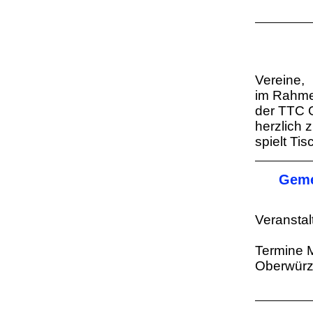
Vereine,
im Rahmen
der TTC 
herzlich 
spielt Tis
Geme
Veransta
Termine M
Oberwür