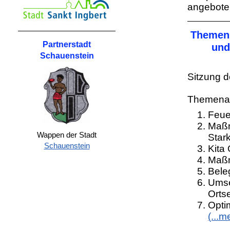
angebote
Themenm
Partnerstadt
und
Schauenstein
Sitzung d
Themena
Feue
Maßn
Wappen der Stadt
Star
Schauenstein
Kita
Maßn
Bele
Umse
Orts
Opti
(...m