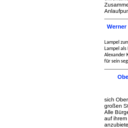
Zusammen
Anlaufpun
Werner 
Lampel zum
Lampel als 
Alexander K
für sein se
Obe
sich Obe
großen St
Alle Bürg
auf ihre
anzubiete