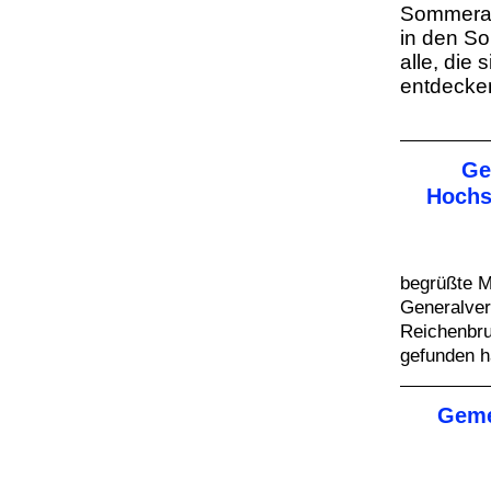
Sommerak
in den So
alle, die
entdeck
Ge
Hochs
begrüßte M
Generalve
Reichenbru
gefunden h
Geme