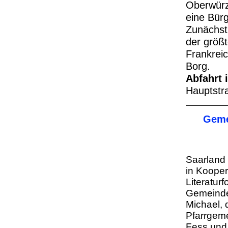
Oberwürz
eine Bürg
Zunächst
der größt
Frankrei
Borg.
Abfahrt 
Hauptstr
Geme
Saarland 
in Kooper
Literatur
Gemeinde
Michael, 
Pfarrgem
Fess und 