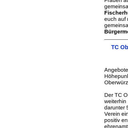
Frauen au
gemeinsa
Fischerh
euch auf 
gemeinsam
Bürgerme
TC Ob
Angebote 
Höhepun
Oberwür
Der TC Ob
weiterhin 
darunter 
Verein ei
positiv e
ehrenamtl