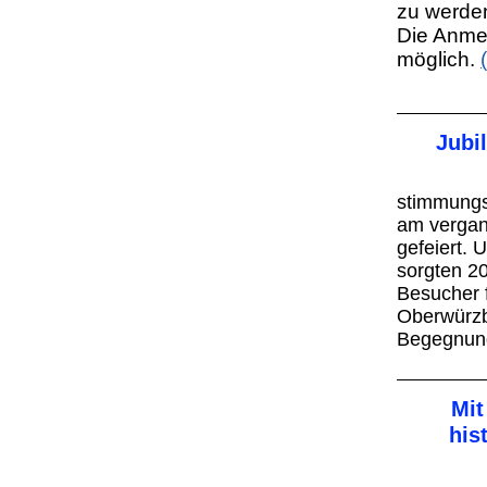
zu werde
Die Anme
möglich.
Jubi
stimmungs
am verga
gefeiert. 
sorgten 2
Besucher f
Oberwürzba
Begegnun
Mit
his