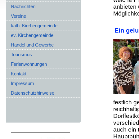
anbieten 
Nachrichten
Möglichk
Vereine
kath. Kirchengemeinde
Ein gel
ev. Kirchengemeinde
Handel und Gewerbe
Tourismus
Ferienwohnungen
Kontakt
Impressum
Datenschutzhinweise
festlich 
reichhalt
Dorffestk
verschie
auch ein 
Hauptbüh