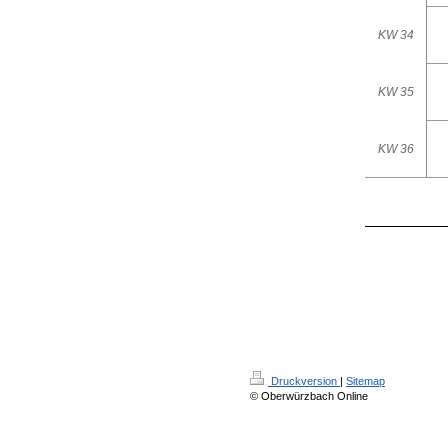
KW 34
KW 35
KW 36
Druckversion
|
Sitemap
© Oberwürzbach Online