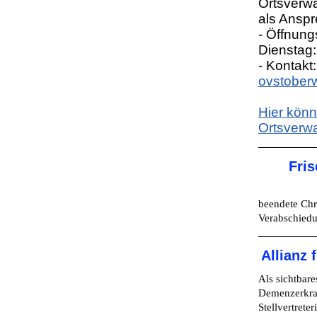
Ortsverwa
als Anspr
- Öffnung
Dienstag:
- Kontakt
ovstober
Hier könn
Ortsverwa
Fris
beendete Chr
Verabschied
Allianz
Als sichtbar
Demenzerkran
Stellvertrete