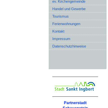
ev. Kirchengemeinde
Handel und Gewerbe
Tourismus
Ferienwohnungen
Kontakt
Impressum
Datenschutzhinweise
Partnerstadt