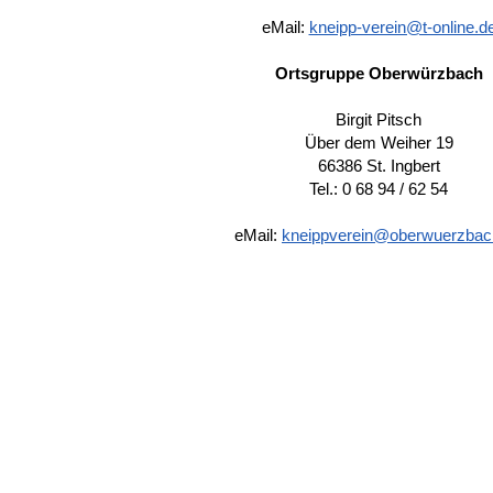
eMail:
kneipp-verein@t-online.d
Ortsgruppe Oberwürzbach
Birgit Pitsch
Über dem Weiher 19
66386 St. Ingbert
Tel.: 0 68 94 / 62 54
eMail:
kneippverein@oberwuerzbac