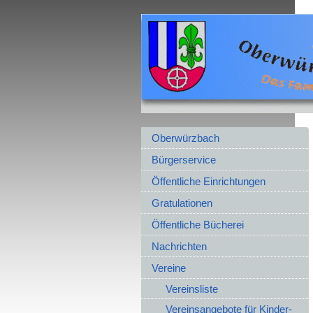
Oberwürzbach
Bürgerservice
Öffentliche Einrichtungen
Gratulationen
Öffentliche Bücherei
Nachrichten
Vereine
Vereinsliste
Vereinsangebote für Kinder-