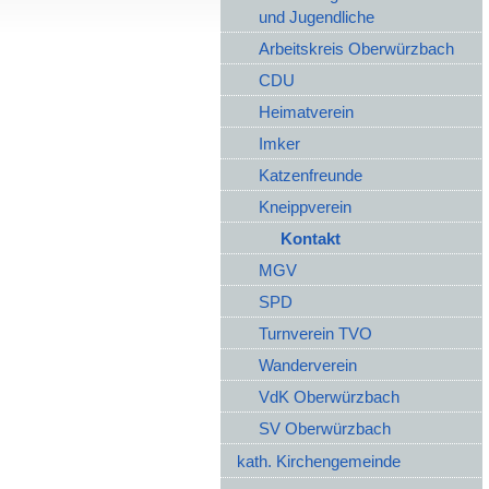
und Jugendliche
Arbeitskreis Oberwürzbach
CDU
Heimatverein
Imker
Katzenfreunde
Kneippverein
Kontakt
MGV
SPD
Turnverein TVO
Wanderverein
VdK Oberwürzbach
SV Oberwürzbach
kath. Kirchengemeinde