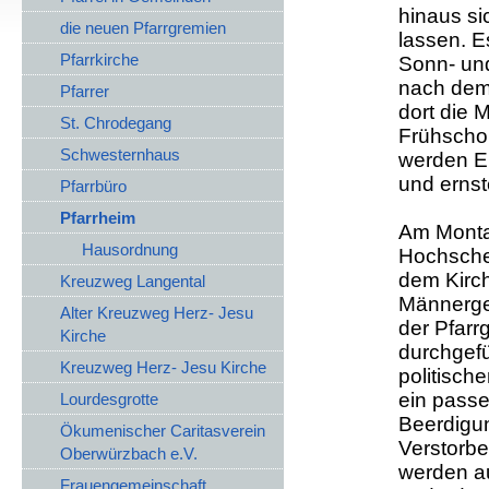
hinaus si
die neuen Pfarrgremien
lassen. E
Pfarrkirche
Sonn- un
nach dem
Pfarrer
dort die
St. Chrodegang
Frühscho
Schwesternhaus
werden E
und ernst
Pfarrbüro
Pfarrheim
Am Monta
Hausordnung
Hochsche
dem Kirch
Kreuzweg Langental
Männerges
Alter Kreuzweg Herz- Jesu
der Pfarr
Kirche
durchgefü
Kreuzweg Herz- Jesu Kirche
politisch
ein pass
Lourdesgrotte
Beerdigu
Ökumenischer Caritasverein
Verstorbe
Oberwürzbach e.V.
werden au
Frauengemeinschaft