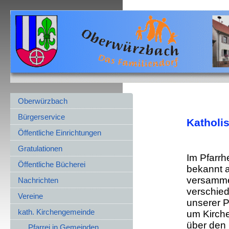
Oberwürzbach
Bürgerservice
Katholi
Öffentliche Einrichtungen
Gratulationen
Im Pfarrh
Öffentliche Bücherei
bekannt a
versamme
Nachrichten
verschie
Vereine
unserer 
kath. Kirchengemeinde
um Kirche
über den 
Pfarrei in Gemeinden