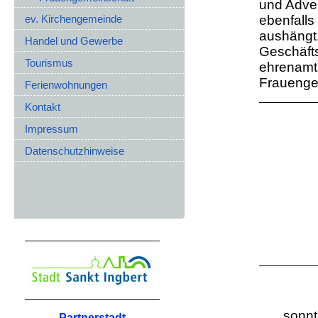
und Adve
ev. Kirchengemeinde
ebenfalls
aushängt.
Handel und Gewerbe
Geschäfts
Tourismus
ehrenamtl
Frauenge
Ferienwohnungen
Kontakt
Impressum
Datenschutzhinweise
sonnt
Partnerstadt