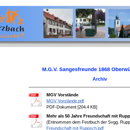
M.G.V. Sangesfreunde 1868 Oberwü
Archiv
MGV Vorstände
MGV Vorstände.pdf
PDF-Dokument [204.4 KB]
Mehr als 50 Jahre Freundschaft mit Rupp
(Entnommen dem Festbuch der Svgg. Ruppe
Freundschaft mit Ruppsch.pdf