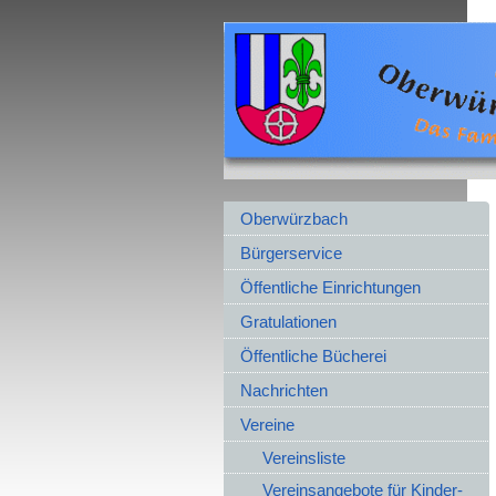
Oberwürzbach
Bürgerservice
Öffentliche Einrichtungen
Gratulationen
Öffentliche Bücherei
Nachrichten
Vereine
Vereinsliste
Vereinsangebote für Kinder-