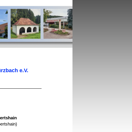
rzbach e.V.
ertshain
rtshain)