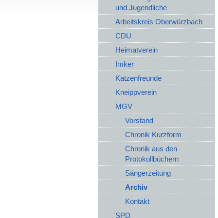
und Jugendliche
Arbeitskreis Oberwürzbach
CDU
Heimatverein
Imker
Katzenfreunde
Kneippverein
MGV
Vorstand
Chronik Kurzform
Chronik aus den
Protokollbüchern
Sängerzeitung
Archiv
Kontakt
SPD