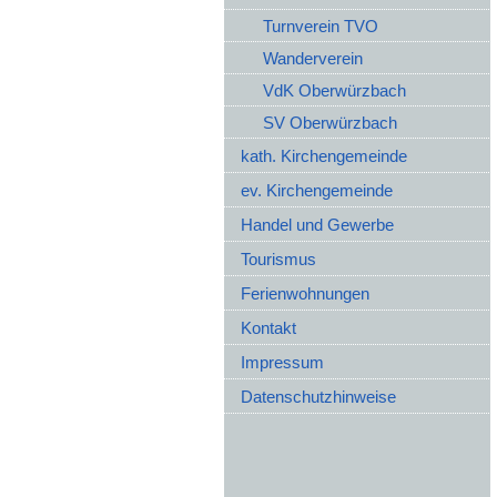
Turnverein TVO
Wanderverein
VdK Oberwürzbach
SV Oberwürzbach
kath. Kirchengemeinde
ev. Kirchengemeinde
Handel und Gewerbe
Tourismus
Ferienwohnungen
Kontakt
Impressum
Datenschutzhinweise