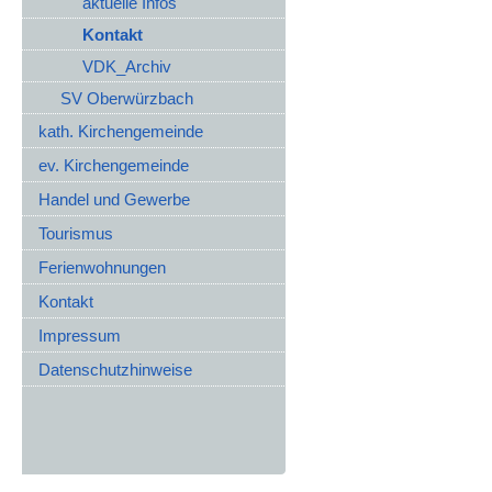
aktuelle Infos
Kontakt
VDK_Archiv
SV Oberwürzbach
kath. Kirchengemeinde
ev. Kirchengemeinde
Handel und Gewerbe
Tourismus
Ferienwohnungen
Kontakt
Impressum
Datenschutzhinweise