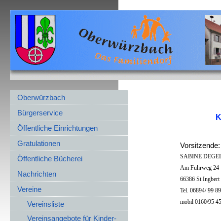
Oberwürzbach
Bürgerservice
K
Öffentliche Einrichtungen
Gratulationen
Vorsitzende:
SABINE DEGE
Öffentliche Bücherei
Am Fuhrweg 24
Nachrichten
66386 St.Ingbert
Vereine
Tel. 06894/ 99 8
mobil 0160/95 45
Vereinsliste
Vereinsangebote für Kinder-