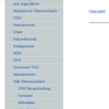
und Jugendliche
Arbeitskreis Oberwürzbach
(Starseite)
CDU
Heimatverein
Imker
Katzenfreunde
Kneippverein
MGV
SPD
Turnverein TVO
Wanderverein
VdK Oberwürzbach
VDK Neuaufstellung
Vorstand
Aktivitäten